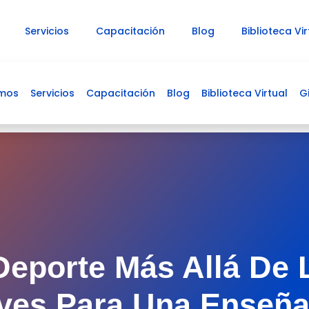
Servicios
Capacitación
Blog
Biblioteca Vir
omos
Servicios
Capacitación
Blog
Carrito
Biblioteca Virtual
G
eporte Más Allá De 
aves Para Una Enseñ