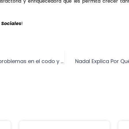
isfactoria y enriquecedora que les permita crecer ta
 Sociales
!
Novak Djokovic supera los problemas en el codo y a Van Assche y se planta en cuartos de Banja Luka
Nadal Explica Por Q