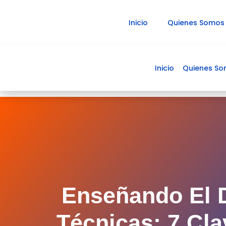
Ir
al
Inicio
Quienes Somos
contenido
Inicio
Quienes S
Enseñando El D
Técnicas: 7 Cl