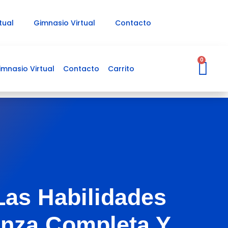
tual
Gimnasio Virtual
Contacto
Ca
0
imnasio Virtual
Contacto
Carrito
Las Habilidades
anza Completa Y