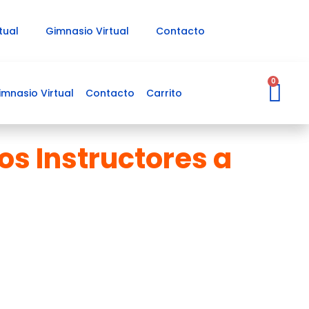
tual
Gimnasio Virtual
Contacto
Ca
0
imnasio Virtual
Contacto
Carrito
s Instructores a