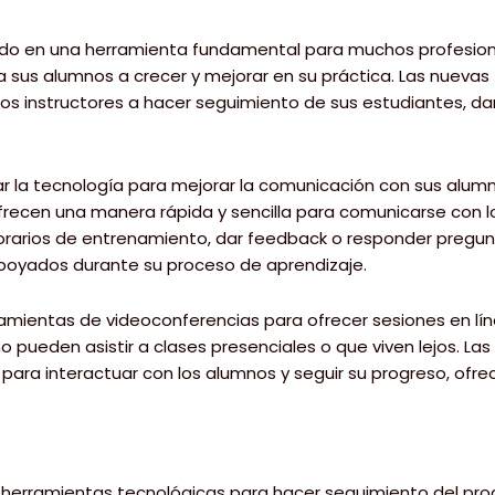
rtido en una herramienta fundamental para muchos profesiona
 sus alumnos a crecer y mejorar en su práctica. Las nuevas 
s instructores a hacer seguimiento de sus estudiantes, dar
izar la tecnología para mejorar la comunicación con sus alum
ecen una manera rápida y sencilla para comunicarse con lo
 horarios de entrenamiento, dar feedback o responder pregun
poyados durante su proceso de aprendizaje.
ramientas de videoconferencias para ofrecer sesiones en lí
o pueden asistir a clases presenciales o que viven lejos. L
ara interactuar con los alumnos y seguir su progreso, ofr
zar herramientas tecnológicas para hacer seguimiento del pro