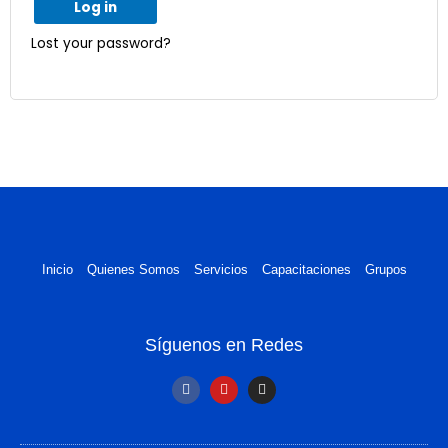
Log in
Lost your password?
Inicio
Quienes Somos
Servicios
Capacitaciones
Grupos
Síguenos en Redes
F
Y
I
a
o
n
c
u
s
e
t
t
b
u
a