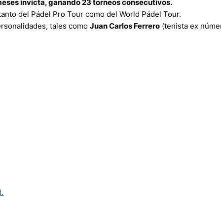
meses invicta, ganando 23 torneos consecutivos.
tanto del Pádel Pro Tour como del World Pádel Tour.
ersonalidades, tales como
Juan Carlos Ferrero
(tenista ex núme
.