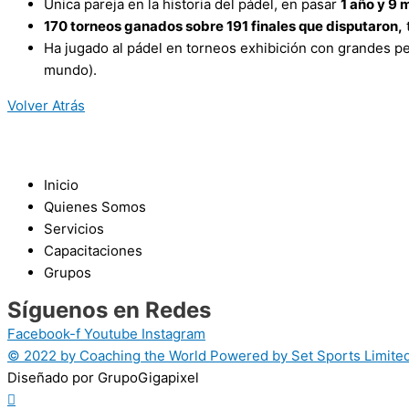
Única pareja en la historia del pádel, en pasar
1 año y 9 
170 torneos ganados sobre 191 finales que disputaron,
Ha jugado al pádel en torneos exhibición con grandes p
mundo).
Volver Atrás
Inicio
Quienes Somos
Servicios
Capacitaciones
Grupos
Síguenos en Redes
Facebook-f
Youtube
Instagram
© 2022 by Coaching the World Powered by Set Sports Limited
Diseñado por GrupoGigapixel