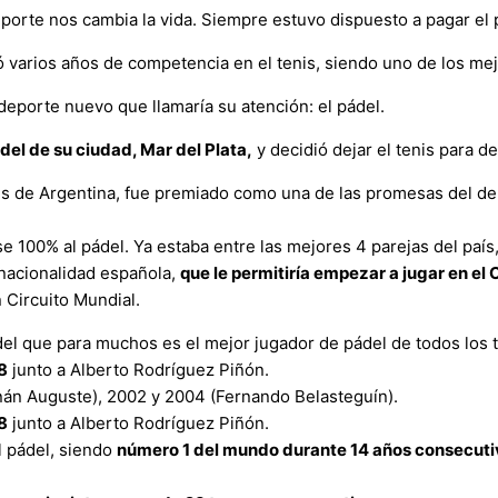
orte nos cambia la vida. Siempre estuvo dispuesto a pagar el 
ó varios años de competencia en el tenis, siendo uno de los mejo
 deporte nuevo que llamaría su atención: el pádel.
del de su ciudad, Mar del Plata,
y decidió dejar el tenis para d
s de Argentina, fue premiado como una de las promesas del depo
rse 100% al pádel. Ya estaba entre las mejores 4 parejas del país
nacionalidad española,
que le permitiría empezar a jugar en el 
 Circuito Mundial.
 del que para muchos es el mejor jugador de pádel de todos los 
8
junto a Alberto Rodríguez Piñón.
nán Auguste), 2002 y 2004 (Fernando Belasteguín).
8
junto a Alberto Rodríguez Piñón.
l pádel, siendo
número 1 del mundo durante 14 años consecuti