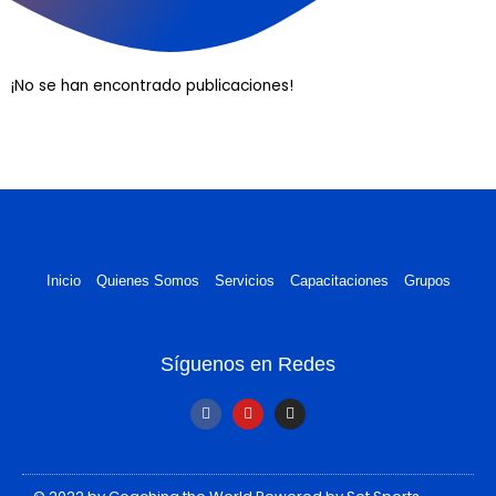
¡No se han encontrado publicaciones!
Inicio
Quienes Somos
Servicios
Capacitaciones
Grupos
Síguenos en Redes
F
Y
I
a
o
n
c
u
s
e
t
t
b
u
a
o
b
g