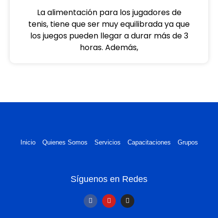
La alimentación para los jugadores de
tenis, tiene que ser muy equilibrada ya que
los juegos pueden llegar a durar más de 3
horas. Además,
Inicio
Quienes Somos
Servicios
Capacitaciones
Grupos
Síguenos en Redes
F
Y
I
a
o
n
c
u
s
e
t
t