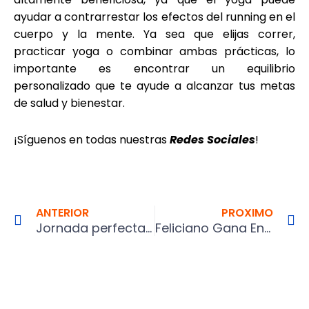
ayudar a contrarrestar los efectos del running en el
cuerpo y la mente. Ya sea que elijas correr,
practicar yoga o combinar ambas prácticas, lo
importante es encontrar un equilibrio
personalizado que te ayude a alcanzar tus metas
de salud y bienestar.
¡Síguenos en todas nuestras
Redes Sociales
!
Prev
N
ANTERIOR
PROXIMO
Jornada perfecta para el tenis argentino en Queen’s
Feliciano Gana En Su Despedida En Mallorca