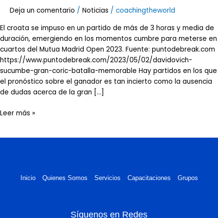
una
Deja un comentario
/
Noticias
/
coachingtheworld
batalla
El croata se impuso en un partido de más de 3 horas y media de
memorable.
duración, emergiendo en los momentos cumbre para meterse en
cuartos del Mutua Madrid Open 2023. Fuente: puntodebreak.com
https://www.puntodebreak.com/2023/05/02/davidovich-
sucumbe-gran-coric-batalla-memorable Hay partidos en los que
el pronóstico sobre el ganador es tan incierto como la ausencia
de dudas acerca de la gran […]
Leer más »
Inicio
Quienes Somos
Servicios
Capacitaciones
Grupos
Síguenos en Redes