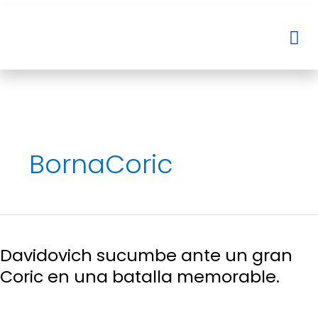
Ir
al
Me
Me
contenido
BornaCoric
Davidovich
sucumbe
Davidovich sucumbe ante un gran
ante
un
Coric en una batalla memorable.
gran
Coric
en