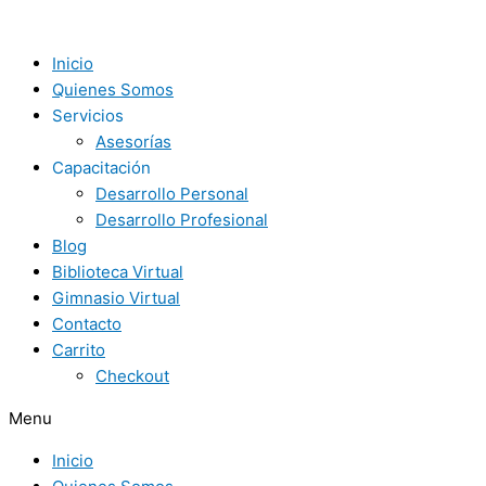
Ir
Cerúndolo
al
Derriba
contenido
Una
Inicio
Nueva
Quienes Somos
Barrera
Servicios
En
Asesorías
Roma.
Capacitación
Desarrollo Personal
Desarrollo Profesional
Blog
Biblioteca Virtual
Gimnasio Virtual
Contacto
Carrito
Checkout
Menu
Inicio