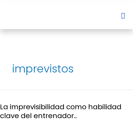
Ir
al
Me
Me
contenido
imprevistos
La
imprevisibilidad
La imprevisibilidad como habilidad
como
habilidad
clave del entrenador..
clave
del
entrenador..