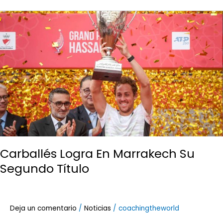
Carballés
Logra
En
Marrakech
Su
Segundo
Título
Carballés Logra En Marrakech Su
Segundo Título
Deja un comentario
/
Noticias
/
coachingtheworld