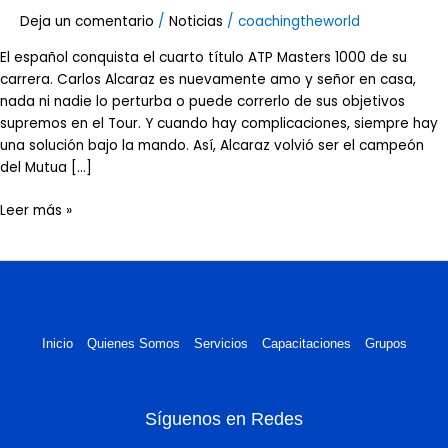
Madrid.
Deja un comentario
/
Noticias
/
coachingtheworld
El español conquista el cuarto título ATP Masters 1000 de su
carrera. Carlos Alcaraz es nuevamente amo y señor en casa,
nada ni nadie lo perturba o puede correrlo de sus objetivos
supremos en el Tour. Y cuando hay complicaciones, siempre hay
una solución bajo la mando. Así, Alcaraz volvió ser el campeón
del Mutua […]
Leer más »
Inicio
Quienes Somos
Servicios
Capacitaciones
Grupos
Síguenos en Redes