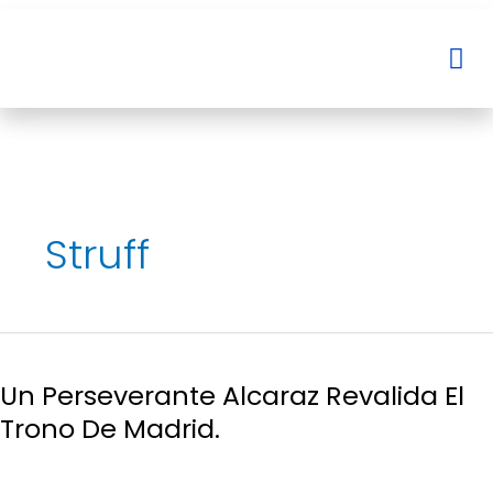
Ir
al
Me
Me
contenido
Struff
Un
Perseverante
Un Perseverante Alcaraz Revalida El
Alcaraz
Revalida
Trono De Madrid.
El
Trono
De