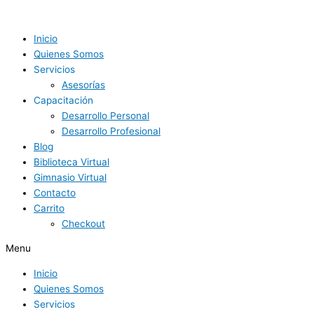
Ir
La
al
enseñanza
contenido
en
Inicio
línea:
Quienes Somos
una
Servicios
nueva
Asesorías
oportunidad
Capacitación
para
Desarrollo Personal
los
Desarrollo Profesional
entrenadores
Blog
deportivos
.
Biblioteca Virtual
Gimnasio Virtual
Contacto
Carrito
Checkout
Menu
Inicio
Quienes Somos
Servicios