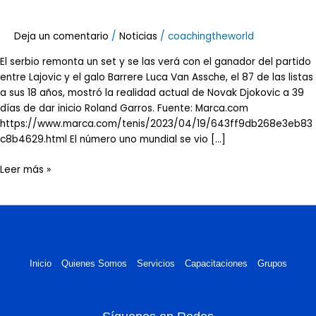
codo
y
Deja un comentario
/
Noticias
/
coachingtheworld
a
Van
El serbio remonta un set y se las verá con el ganador del partido
Assche
entre Lajovic y el galo Barrere Luca Van Assche, el 87 de las listas
y
a sus 18 años, mostró la realidad actual de Novak Djokovic a 39
se
días de dar inicio Roland Garros. Fuente: Marca.com
planta
https://www.marca.com/tenis/2023/04/19/643ff9db268e3eb83
en
c8b4629.html El número uno mundial se vio […]
cuartos
de
Leer más »
Banja
Luka
Inicio
Quienes Somos
Servicios
Capacitaciones
Grupos