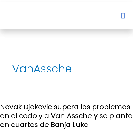
Ir
al
Me
Me
contenido
VanAssche
Novak
Djokovic
Novak Djokovic supera los problemas
supera
los
en el codo y a Van Assche y se planta
problemas
en cuartos de Banja Luka
en
el