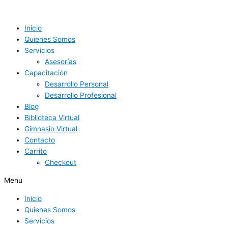
Ir
¿Qué
al
es
contenido
una
Inicio
wild
Quienes Somos
card
Servicios
y
Asesorías
quiénes
Capacitación
la
Desarrollo Personal
tienen
Desarrollo Profesional
en
Blog
el
Biblioteca Virtual
Mutua
Gimnasio Virtual
Madrid
Contacto
Open
Carrito
2023?
Checkout
Menu
Inicio
Quienes Somos
Servicios