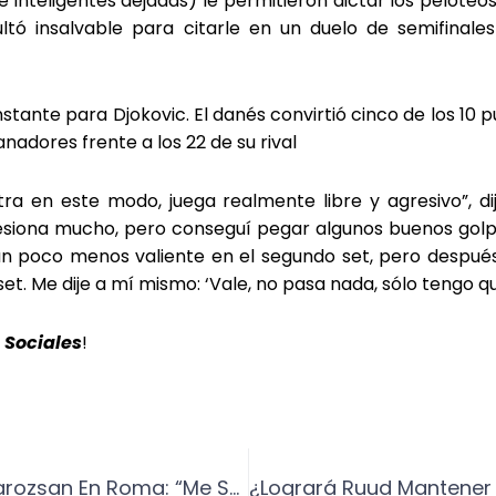
e inteligentes dejadas) le permitieron dictar los peloteo
ltó insalvable para citarle en un duelo de semifinal
stante para Djokovic. El danés convirtió cinco de los 10 
nadores frente a los 22 de su rival
tra en este modo, juega realmente libre y agresivo”, di
 presiona mucho, pero conseguí pegar algunos buenos gol
un poco menos valiente en el segundo set, pero después d
 set. Me dije a mí mismo: ‘Vale, no pasa nada, sólo tengo q
 Sociales
!
Alcaraz Tras Perder Con Marozsan En Roma: “Me Sorprendió Bastante”.