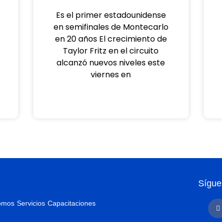
Es el primer estadounidense
en semifinales de Montecarlo
en 20 años El crecimiento de
Taylor Fritz en el circuito
alcanzó nuevos niveles este
viernes en
a
Sígue
F
omos
Servicios
Capacitaciones
a
c