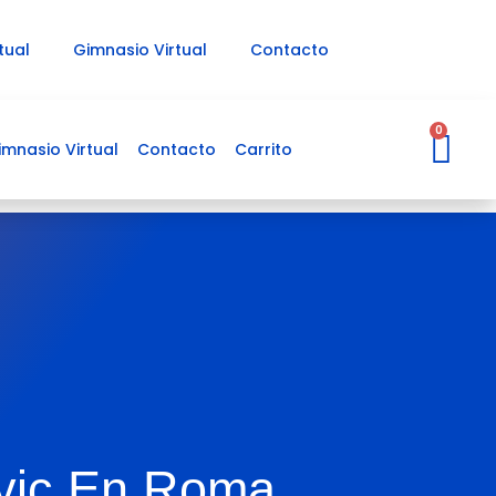
tual
Gimnasio Virtual
Contacto
Ca
0
imnasio Virtual
Contacto
Carrito
vic En Roma.