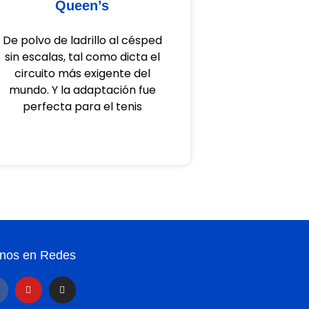
Queen’s
De polvo de ladrillo al césped
sin escalas, tal como dicta el
circuito más exigente del
mundo. Y la adaptación fue
perfecta para el tenis
nos en Redes
Y
I
o
n
u
s