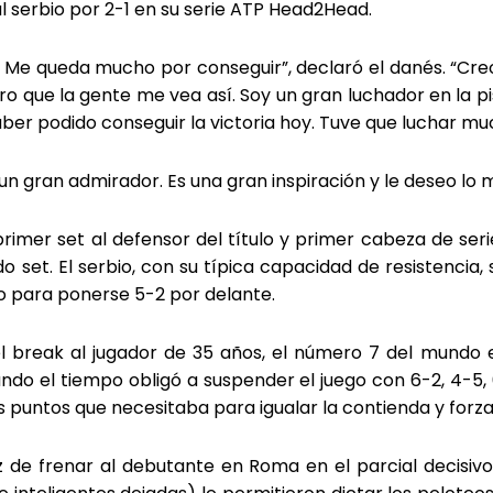
al serbio por 2-1 en su serie ATP Head2Head.
o. Me queda mucho por conseguir”, declaró el danés. “Cre
ro que la gente me vea así. Soy un gran luchador en la pi
ber podido conseguir la victoria hoy. Tuve que luchar muc
 un gran admirador. Es una gran inspiración y le deseo lo m
rimer set al defensor del título y primer cabeza de serie
o set. El serbio, con su típica capacidad de resistencia,
ido para ponerse 5-2 por delante.
l break al jugador de 35 años, el número 7 del mundo 
do el tiempo obligó a suspender el juego con 6-2, 4-5, 0
 puntos que necesitaba para igualar la contienda y forzar
z de frenar al debutante en Roma en el parcial decisiv