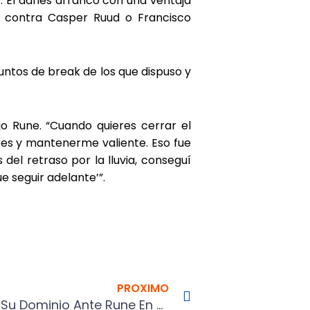
s. El danés arrancó con una ventaja
es contra Casper Ruud o Francisco
puntos de break de los que dispuso y
jo Rune. “Cuando quieres cerrar el
pes y mantenerme valiente. Eso fue
el retraso por la lluvia, conseguí
ue seguir adelante’”.
Next
PROXIMO
¿Logrará Ruud Mantener Su Dominio Ante Rune En Roma?.