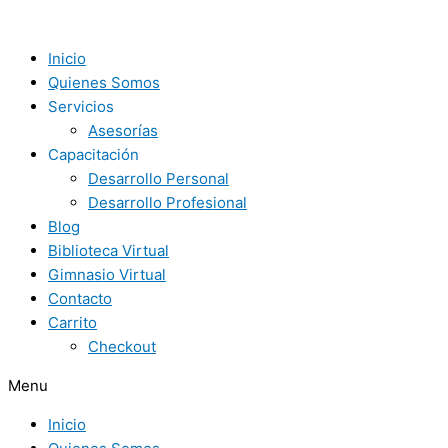
Ir
5
3
al
herramientas
Estrategias
contenido
indispensables
Poderosas
Inicio
para
para
Quienes Somos
mejorar
aprender
Servicios
tu
junto
Asesorías
enseñanza
a
Capacitación
en
tus
Desarrollo Personal
línea
Alumnos
Desarrollo Profesional
a
Blog
Manejar
Biblioteca Virtual
las
Gimnasio Virtual
Emociones
Contacto
en
Carrito
el
Checkout
deporte
Menu
y
la
Inicio
vida