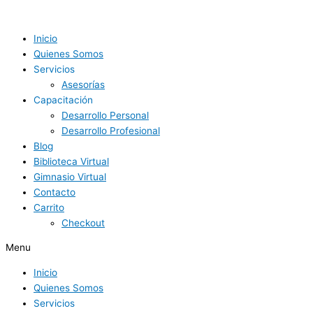
Ir
La
Enseñando
al
enseñanza
el
contenido
en
deporte
Inicio
línea:
más
Quienes Somos
una
allá
Servicios
nueva
de
Asesorías
oportunidad
las
Capacitación
para
habilidades
Desarrollo Personal
los
técnicas:
Desarrollo Profesional
entrenadores
7
Blog
deportivos
claves
.
Biblioteca Virtual
para
Gimnasio Virtual
una
Contacto
enseñanza
Carrito
completa
Checkout
y
Menu
enriquecedora.
Inicio
Quienes Somos
Servicios