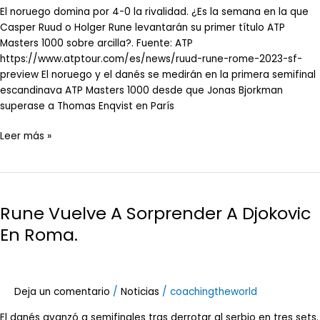
El noruego domina por 4-0 la rivalidad. ¿Es la semana en la que
Casper Ruud o Holger Rune levantarán su primer título ATP
Masters 1000 sobre arcilla?. Fuente: ATP
https://www.atptour.com/es/news/ruud-rune-rome-2023-sf-
preview El noruego y el danés se medirán en la primera semifinal
escandinava ATP Masters 1000 desde que Jonas Bjorkman
superase a Thomas Enqvist en París
Leer más »
Rune
Vuelve
Rune Vuelve A Sorprender A Djokovic
A
Sorprender
En Roma.
A
Djokovic
En
Roma.
Deja un comentario
/
Noticias
/
coachingtheworld
El danés avanzó a semifinales tras derrotar al serbio en tres sets.