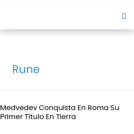
Ir
al
Me
Me
contenido
Rune
Medvedev
Conquista
Medvedev Conquista En Roma Su
En
Roma
Primer Título En Tierra
Su
Primer
Título