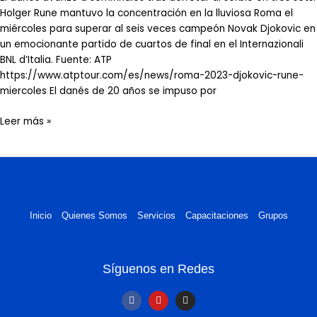
Holger Rune mantuvo la concentración en la lluviosa Roma el
miércoles para superar al seis veces campeón Novak Djokovic en
un emocionante partido de cuartos de final en el Internazionali
BNL d’Italia. Fuente: ATP
https://www.atptour.com/es/news/roma-2023-djokovic-rune-
miercoles El danés de 20 años se impuso por
Leer más »
Inicio
Quienes Somos
Servicios
Capacitaciones
Grupos
Síguenos en Redes
F
Y
I
a
o
n
c
u
s