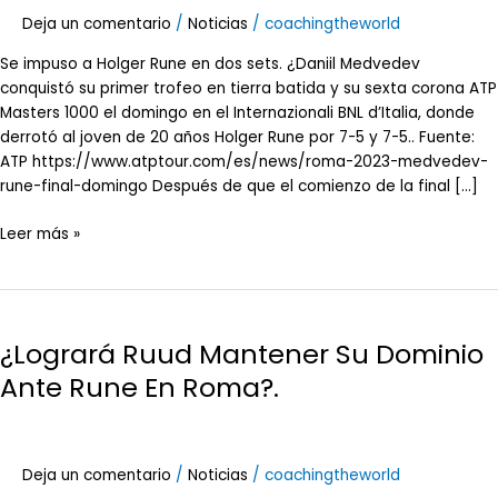
En
Deja un comentario
/
Noticias
/
coachingtheworld
Tierra
Se impuso a Holger Rune en dos sets. ¿Daniil Medvedev
conquistó su primer trofeo en tierra batida y su sexta corona ATP
Masters 1000 el domingo en el Internazionali BNL d’Italia, donde
derrotó al joven de 20 años Holger Rune por 7-5 y 7-5.. Fuente:
ATP https://www.atptour.com/es/news/roma-2023-medvedev-
rune-final-domingo Después de que el comienzo de la final […]
Leer más »
¿Logrará
Ruud
¿Logrará Ruud Mantener Su Dominio
Mantener
Su
Ante Rune En Roma?.
Dominio
Ante
Rune
En
Deja un comentario
/
Noticias
/
coachingtheworld
Roma?.