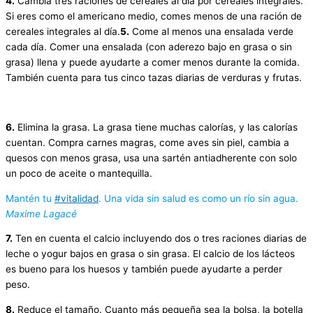
4.
Cambia tres raciones de cereales al día por cereales integrales.
Si eres como el americano medio, comes menos de una ración de
cereales integrales al día.
5.
Come al menos una ensalada verde
cada día. Comer una ensalada (con aderezo bajo en grasa o sin
grasa) llena y puede ayudarte a comer menos durante la comida.
También cuenta para tus cinco tazas diarias de verduras y frutas.
6.
Elimina la grasa. La grasa tiene muchas calorías, y las calorías
cuentan. Compra carnes magras, come aves sin piel, cambia a
quesos con menos grasa, usa una sartén antiadherente con solo
un poco de aceite o mantequilla.
Mantén tu
#vitalidad
. Una vida sin salud es como un río sin agua.
Maxime Lagacé
7.
Ten en cuenta el calcio incluyendo dos o tres raciones diarias de
leche o yogur bajos en grasa o sin grasa. El calcio de los lácteos
es bueno para los huesos y también puede ayudarte a perder
peso.
8.
Reduce el tamaño. Cuanto más pequeña sea la bolsa, la botella