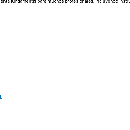
mienta fundamental para muchos profesionales, incluyendo instru
.