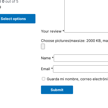
d
0
out of 5
9
Select options
Your review
*
Choose pictures(maxsize: 2000 KB, max 
Name
*
Email
*
Guarda mi nombre, correo electróni