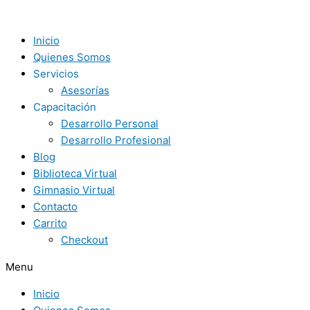
Ir
Curso
al
Intensivo
contenido
de
Inicio
Blogs
Quienes Somos
quantity
Servicios
Asesorías
Capacitación
Desarrollo Personal
Desarrollo Profesional
Blog
Biblioteca Virtual
Gimnasio Virtual
Contacto
Carrito
Checkout
Menu
Inicio