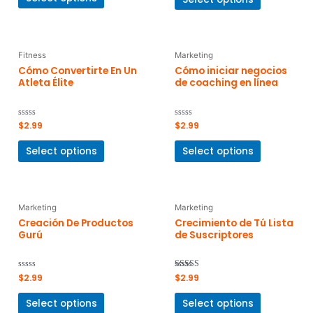
5
5
Fitness
Marketing
Cómo Convertirte En Un
Cómo iniciar negocios
Atleta Élite
de coaching en línea
Rated
$
2.99
Rated
$
2.99
0
0
out
out
of
of
Select options
Select options
5
5
Marketing
Marketing
Creación De Productos
Crecimiento de Tú Lista
Gurú
de Suscriptores
Rated
$
2.99
Rated
$
2.99
0
5
out
out of 5
of
Select options
Select options
5