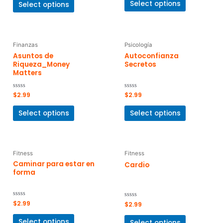
of
Select options
Select options
5
Finanzas
Psicología
Asuntos de
Autoconfianza
Riqueza_Money
Secretos
Matters
Rated
$
2.99
Rated
$
2.99
0
0
out
out
of
of
Select options
Select options
5
5
Fitness
Fitness
Caminar para estar en
Cardio
forma
Rated
$
2.99
Rated
$
2.99
0
0
out
out
of
of
Select options
Select options