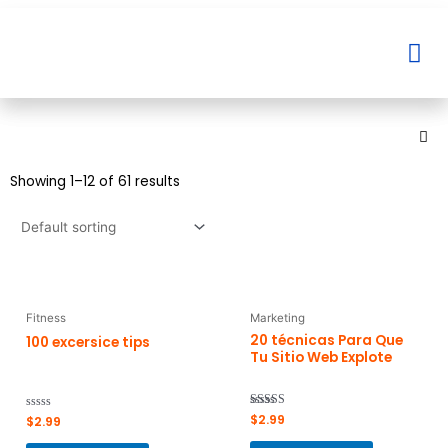
Ir
al
Me
Me
contenido
Showing 1–12 of 61 results
Fitness
Marketing
20 técnicas Para Que
100 excersice tips
Tu Sitio Web Explote
Rated
$
2.99
Rated
$
2.99
5.00
0
out of 5
out