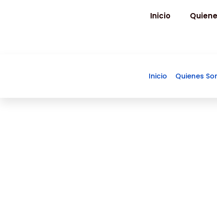
Ir
Inicio
Quien
al
contenido
Inicio
Quienes S