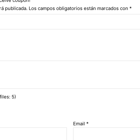
eceive coupon!
rá publicada.
Los campos obligatorios están marcados con
*
iles: 5)
Email
*