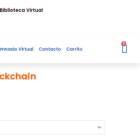
Biblioteca Virtual
Ca
0
imnasio Virtual
Contacto
Carrito
ockchain