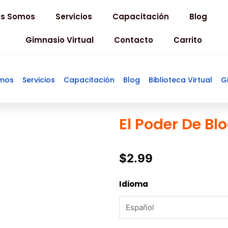
es Somos
Servicios
Capacitación
Blog
Gimnasio Virtual
Contacto
Carrito
omos
Servicios
Capacitación
Blog
Biblioteca Virtual
G
El Poder De Bl
$
2.99
El
Idioma
Poder
De
Blockchain