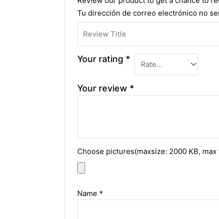
Review our product to get a chance to r
Tu dirección de correo electrónico no se
Your rating
*
Your review
*
Choose pictures(maxsize: 2000 KB, max f
Name
*