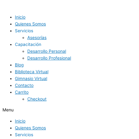
Ir
Elementos
al
Del
contenido
Fitness
Inicio
quantity
Quienes Somos
Servicios
Asesorías
Capacitación
Desarrollo Personal
Desarrollo Profesional
Blog
Biblioteca Virtual
Gimnasio Virtual
Contacto
Carrito
Checkout
Menu
Inicio
Quienes Somos
Servicios