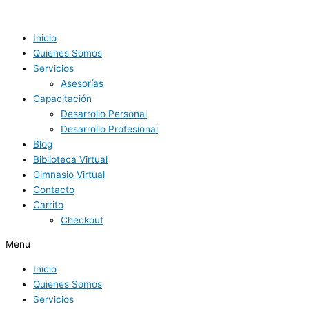
Ir
Historias
al
Poderosas
contenido
de
Inicio
las
Quienes Somos
Redes
Servicios
Sociales
Asesorías
quantity
Capacitación
Desarrollo Personal
Desarrollo Profesional
Blog
Biblioteca Virtual
Gimnasio Virtual
Contacto
Carrito
Checkout
Menu
Inicio
Quienes Somos
Servicios