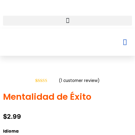
Ir
al
contenido
Menu
Me
(
1
customer review)
Rated
1
5
out
of 5 based
Mentalidad de Éxito
on
customer
rating
$
2.99
Mentalidad
Idioma