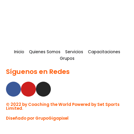
Gana los primeros $100 en la web
Rated
$
2.99
0
Inicio
Quienes Somos
Servicios
Capacitaciones
out
Grupos
of
5
Síguenos en Redes
F
Y
I
a
o
n
c
u
s
© 2022 by Coaching the World Powered by Set Sports
e
t
t
Limited.
b
u
a
Diseñado por GrupoGigapixel
o
b
g
o
e
r