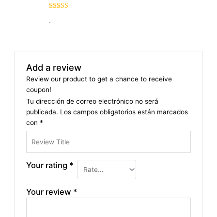
Rated
5
out
.
of 5
Add a review
Review our product to get a chance to receive
coupon!
Tu dirección de correo electrónico no será
publicada.
Los campos obligatorios están marcados
con
*
Your rating
*
Your review
*