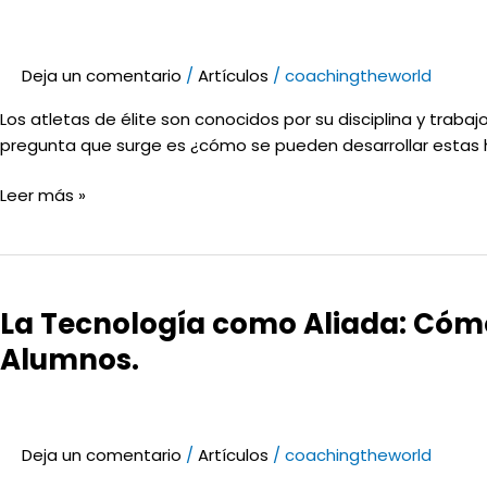
la
disciplina
y
Deja un comentario
/
Artículos
/
coachingtheworld
el
trabajo
Los atletas de élite son conocidos por su disciplina y trab
duro
pregunta que surge es ¿cómo se pueden desarrollar estas ha
como
un
Leer más »
atleta
de
élite
La
(y
Tecnología
en
La Tecnología como Aliada: Cómo 
como
la
Aliada:
Alumnos.
vida).
Cómo
Ayuda
a
los
Deja un comentario
/
Artículos
/
coachingtheworld
Instructores