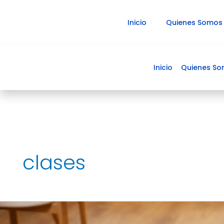
Ir
al
Inicio
Quienes Somos
contenido
Inicio
Quienes S
clases
La
enseñanza