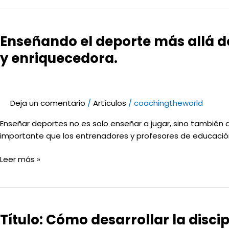
Enseñando
el
Enseñando el deporte más allá d
deporte
más
y enriquecedora.
allá
de
las
habilidades
Deja un comentario
/
Artículos
/
coachingtheworld
técnicas:
Enseñar deportes no es solo enseñar a jugar, sino también a co
7
importante que los entrenadores y profesores de educación 
claves
para
Leer más »
una
enseñanza
completa
Título:
y
Cómo
enriquecedora.
Título: Cómo desarrollar la discip
desarrollar