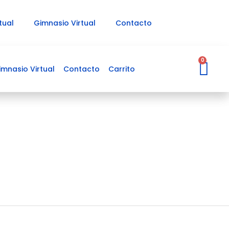
tual
Gimnasio Virtual
Contacto
Ca
0
imnasio Virtual
Contacto
Carrito