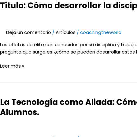
Título: Cómo desarrollar la discip
desarrollar
la
disciplina
y
Deja un comentario
/
Artículos
/
coachingtheworld
el
trabajo
Los atletas de élite son conocidos por su disciplina y trab
duro
pregunta que surge es ¿cómo se pueden desarrollar estas ha
como
un
Leer más »
atleta
de
élite
La
(y
Tecnología
en
La Tecnología como Aliada: Cómo 
como
la
Aliada:
Alumnos.
vida).
Cómo
Ayuda
a