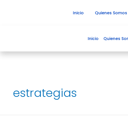
Ir
al
Inicio
Quienes Somos
contenido
Inicio
Quienes S
estrategias
Título:
Cómo