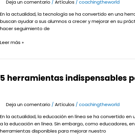
los
Deja un comentario
/
Artículos
/
coachingtheworld
Instructores
En la actualidad, la tecnología se ha convertido en una he
a
buscan ayudar a sus alumnos a crecer y mejorar en su práct
Impulsar
hacer seguimiento de
el
Crecimiento
Leer más »
de
sus
Alumnos.
5
herramientas
5 herramientas indispensables p
indispensables
para
mejorar
tu
Deja un comentario
/
Artículos
/
coachingtheworld
enseñanza
en
En la actualidad, la educación en línea se ha convertido e
línea
a la educación en línea. Sin embargo, como educadores, e
herramientas disponibles para mejorar nuestro