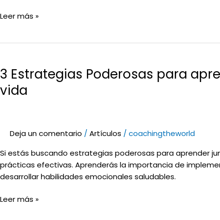
Leer más »
3
Estrategias
3 Estrategias Poderosas para apre
Poderosas
para
vida
aprender
junto
a
tus
Deja un comentario
/
Artículos
/
coachingtheworld
Alumnos
Si estás buscando estrategias poderosas para aprender jun
a
prácticas efectivas. Aprenderás la importancia de implement
Manejar
desarrollar habilidades emocionales saludables.
las
Emociones
Leer más »
en
el