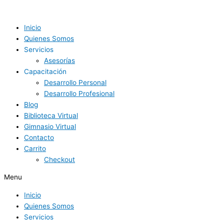
Ir
Nunca
al
eres
contenido
demasiado
Inicio
viejo
Quienes Somos
para
Servicios
ejercitarte
Asesorías
quantity
Capacitación
Desarrollo Personal
Desarrollo Profesional
Blog
Biblioteca Virtual
Gimnasio Virtual
Contacto
Carrito
Checkout
Menu
Inicio
Quienes Somos
Servicios